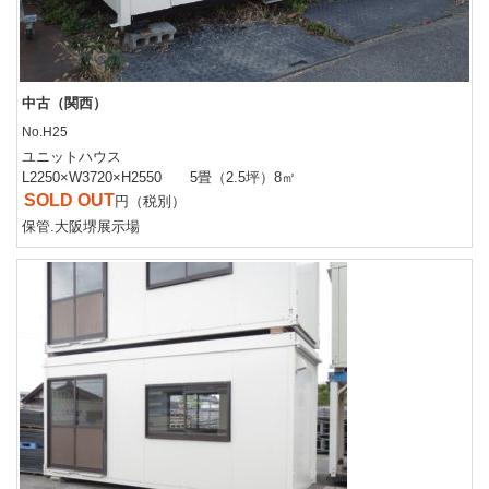
中古（関西）
No.H25
ユニットハウス
L2250×W3720×H2550 5畳（2.5坪）8㎡
SOLD OUT
円（税別）
保管.大阪堺展示場