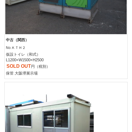
中古（関西）
No.ＫＴＨ２
仮設トイレ（和式）
L1200×W1500×H2500
SOLD OUT
円（税別）
保管.大阪堺展示場