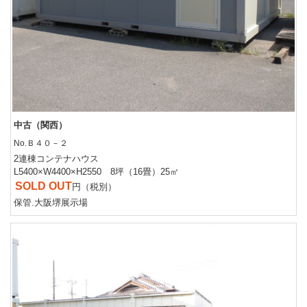
中古（関西）
No.Ｂ４０－２
2連棟コンテナハウス
L5400×W4400×H2550 8坪（16畳）25㎡
SOLD OUT
円（税別）
保管.大阪堺展示場