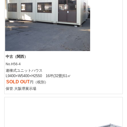
中古（関西）
No.H56-4
連棟式ユニットハウス
L9400×W5400×H2550 16坪(32畳)51㎡
SOLD OUT
円（税別）
保管.大阪堺展示場