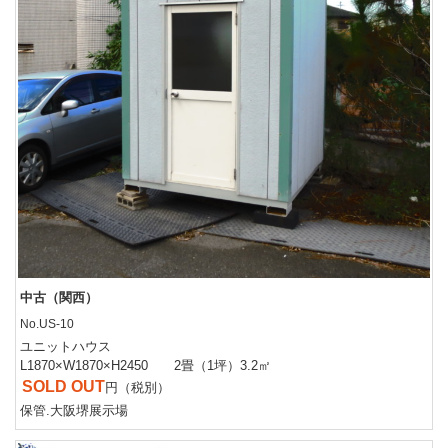
中古（関西）
No.US-10
ユニットハウス
L1870×W1870×H2450 2畳（1坪）3.2㎡
SOLD OUT
円（税別）
保管.大阪堺展示場