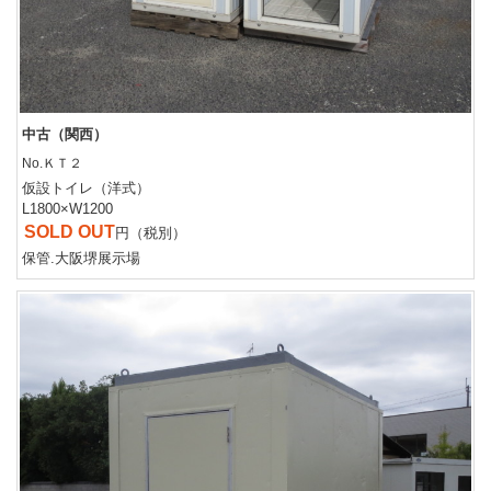
中古（関西）
No.ＫＴ２
仮設トイレ（洋式）
L1800×W1200
SOLD OUT
円（税別）
保管.大阪堺展示場