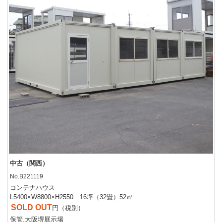
中古（関西）
No.B221119
コンテナハウス
L5400×W8800×H2550 16坪（32畳）52㎡
SOLD OUT
円（税別）
保管.大阪堺展示場